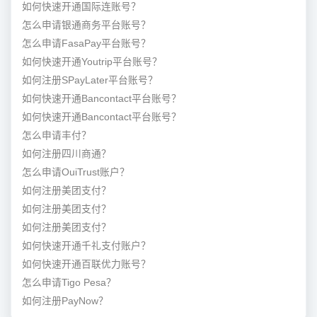
如何快速开通国际连账号？
怎么申请银通商务平台账号？
怎么申请FasaPay平台账号？
如何快速开通Youtrip平台账号？
如何注册SPayLater平台账号？
如何快速开通Bancontact平台账号？
如何快速开通Bancontact平台账号？
怎么申请丰付？
如何注册四川商通？
怎么申请OuiTrust账户？
如何注册美团支付？
如何注册美团支付？
如何注册美团支付？
如何快速开通千礼支付账户？
如何快速开通百联优力账号？
怎么申请Tigo Pesa？
如何注册PayNow？