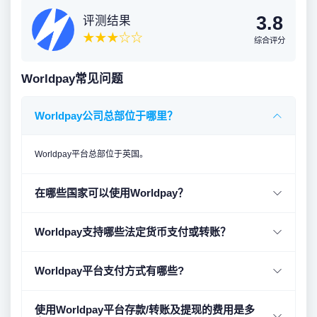
3.8
评测结果
★★★☆☆
综合评分
Worldpay常见问题
Worldpay公司总部位于哪里？
Worldpay平台总部位于英国。
在哪些国家可以使用Worldpay？
Worldpay支持哪些法定货币支付或转账？
Worldpay平台支付方式有哪些?
使用Worldpay平台存款/转账及提现的费用是多