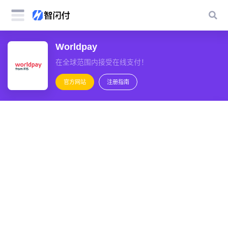
Worldpay
在全球范围内接受在线支付！
官方网站
注册指南