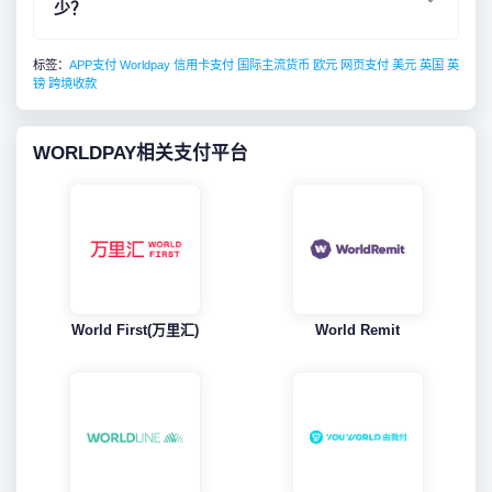
少？
标签：
APP支付
Worldpay
信用卡支付
国际主流货币
欧元
网页支付
美元
英国
英
镑
跨境收款
WORLDPAY相关支付平台
World First(万里汇)
World Remit