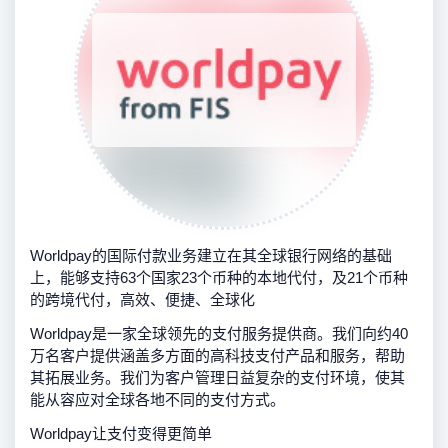
Worldpay的国际付款业务建立在其全球银行网络的基础
上，能够支持63个国家23个币种的本地代付，及21个币种
的跨境代付，高效、便捷、全球化
Worldpay是一家全球领先的支付服务提供商。我们向约40
万名客户提供涵盖多方面的高科技支付产品和服务，帮助
其拓展业务。我们为客户管理日益复杂的支付环境，使其
能从容应对全球各地不同的支付方式。
Worldpay让支付变得更简单