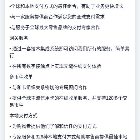
•全球和本地支付方式的最佳组合，有助于业务更快增长
•与一家服务提供商合作满足您的全球支付需求
•与服务于全球最大零售品牌的支付专家合作
网关服务
• 通过一套技术集成系统即可访问我们所有的服务，简单易
行
• 在所有数字接触点上实现无缝在线支付体验
多币种收单
• 与和卡组织关系密切的专属顾问合作
• 提供全球主流信用卡的在线收单服务，并支持120多个交
易币种
本地支付方式
• 为购物者提供他们了解和信任的支付方式
• 专家服务和326种本地支付方式帮助零售商提供最佳本地