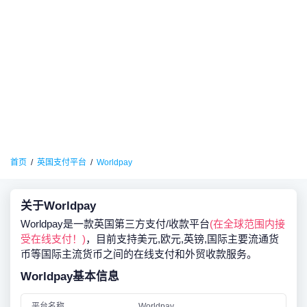
首页
英国支付平台
Worldpay
关于Worldpay
Worldpay是一款英国第三方支付/收款平台
(在全球范围内接
受在线支付！)
，目前支持美元,欧元,英镑,国际主要流通货
币等国际主流货币之间的在线支付和外贸收款服务。
Worldpay基本信息
平台名称
Worldpay