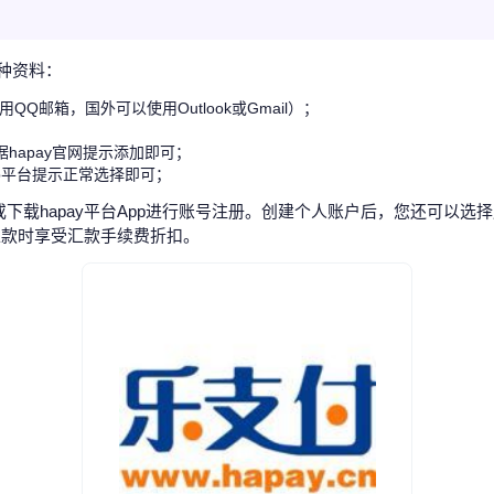
几种资料：
QQ邮箱，国外可以使用Outlook或Gmail）；
)根据hapay官网提示添加即可；
App平台提示正常选择即可；
网】或下载hapay平台App进行账号注册。创建个人账户后，您还可以选
汇款时享受汇款手续费折扣。