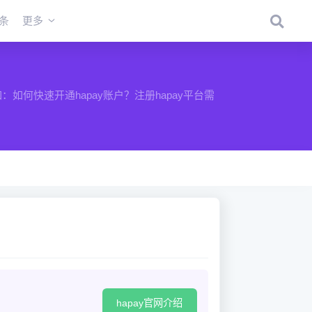
条
更多
：如何快速开通hapay账户？注册hapay平台需
hapay官网介绍