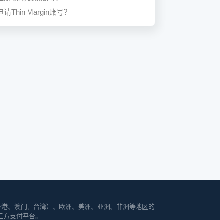
请Thin Margin账号？
香港、澳门、台湾）、欧洲、美洲、亚洲、非洲等地区的
三方支付平台。