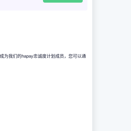
择成为我们的hapay忠诚度计划成员，您可以通