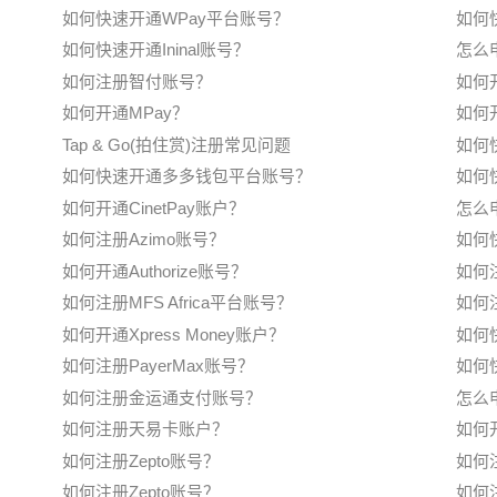
如何快速开通WPay平台账号？
如何
如何快速开通Ininal账号？
怎么申
如何注册智付账号？
如何开
如何开通MPay？
如何
Tap & Go(拍住赏)注册常见问题
如何快
如何快速开通多多钱包平台账号？
如何
如何开通CinetPay账户？
怎么申
如何注册Azimo账号？
如何快
如何开通Authorize账号？
如何注
如何注册MFS Africa平台账号？
如何注
如何开通Xpress Money账户？
如何快
如何注册PayerMax账号？
如何
如何注册金运通支付账号？
怎么
如何注册天易卡账户？
如何
如何注册Zepto账号？
如何注
如何注册Zepto账号？
如何