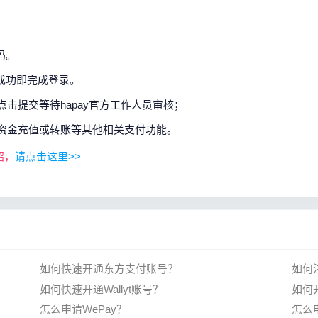
码。
证成功即完成登录。
点击提交等待hapay官方工作人员审核；
户资金充值或转账等其他相关支付功能。
绍，
请点击这里>>
如何快速开通东方支付账号？
如何注
如何快速开通Wallyt账号？
如何开
怎么申请WePay？
怎么