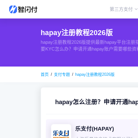
第三方支付
hapay注册教程2026版
hapay注册教程2026版提供最新hapay平台
要KYC怎么办？申请开通hapay账户需要哪些
首页
支付专题
hapay注册教程2026版
hapay怎么注册？申请开通h
乐支付(HAPAY)