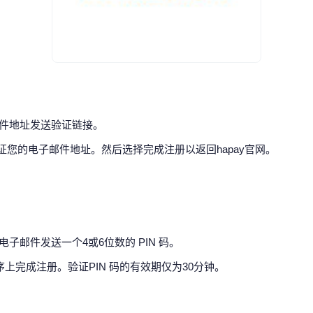
邮件地址发送验证链接。
验证您的电子邮件地址。然后选择完成注册以返回hapay官网。
子邮件发送一个4或6位数的 PIN 码。
用程序上完成注册。验证PIN 码的有效期仅为30分钟。