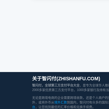
关于智闪付(ZHISHANFU.COM)
智闪付，全球第三方支付平台大全
，是专为全球华人推
2000多家优质第三方支付平台，1000多家银行及
无论是跨境电商的企业需要跨境收款，还是个人商户的
外，或将外币从
境外汇款
到国内，智闪付有众多的国际
台
，让您找到最优的汇率价格和兑换手续费。