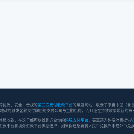
荐优质、安全、合规的
第三方支付收款平台
的导航网站，收录了来自中国（含
持有当地政府颁发金融支付牌照的支付公司与金融机构，而且还在持续收录最新的第
外贸收款，在这里都可以找到适合你的
跨境支付平台
，甚至还为跨境消费提供
V
汇款平台和境外汇款平台供您选择；如果你还想要将人民币兑换外币或外币兑换