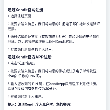
通过Xendit官网注册
1.选择注册页面
2.按要求输入信息，我们将向您的注册电子邮件地址发送验证
链接。
3.通过选择验证链接（有效期仅为3 天）来验证您的电子邮件
地址。然后选择完成注册以返回Xendit官网。
4.登录您的新创建的个人账户。
通过Xendit官方APP注册
1.点击"注册"按钮。
2.按要求输入信息，我们将向您的手机或注册电子邮件发送一
个4或6位数的 PIN 码。
3.输入您收到的 PIN 码，在XenditApp应用程序上完成注册。
验证PIN 码的有效期仅为30分钟。
4.登录您的新个人账户。
提示：注册Xendit个人账户时，您的密码：