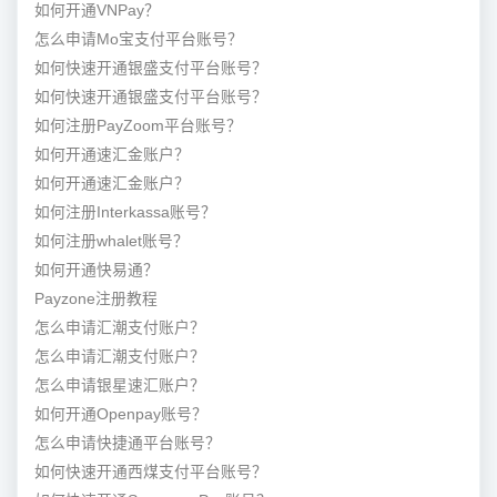
如何开通VNPay？
怎么申请Mo宝支付平台账号？
如何快速开通银盛支付平台账号？
如何快速开通银盛支付平台账号？
如何注册PayZoom平台账号？
如何开通速汇金账户？
如何开通速汇金账户？
如何注册Interkassa账号？
如何注册whalet账号？
如何开通快易通？
Payzone注册教程
怎么申请汇潮支付账户？
怎么申请汇潮支付账户？
怎么申请银星速汇账户？
如何开通Openpay账号？
怎么申请快捷通平台账号？
如何快速开通西煤支付平台账号？