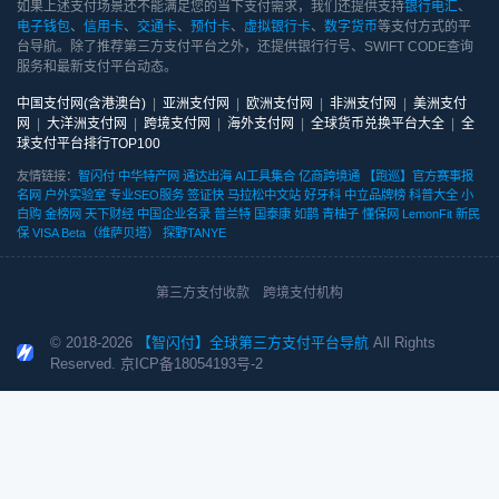
如果上述支付场景还不能满足您的当下支付需求，我们还提供支持
银行电汇
、
电子钱包
、
信用卡
、
交通卡
、
预付卡
、
虚拟银行卡
、
数字货币
等支付方式的平
台导航。除了推荐第三方支付平台之外，还提供银行行号、SWIFT CODE查询
服务和最新支付平台动态。
中国支付网(含港澳台)
|
亚洲支付网
|
欧洲支付网
|
非洲支付网
|
美洲支付
网
|
大洋洲支付网
|
跨境支付网
|
海外支付网
|
全球货币兑换平台大全
|
全
球支付平台排行TOP100
友情链接：
智闪付
中华特产网
通达出海
AI工具集合
亿商跨境通
【跑巡】官方赛事报
名网
户外实验室
专业SEO服务
签证快
马拉松中文站
好牙科
中立品牌榜
科普大全
小
白购
金榜网
天下财经
中国企业名录
普兰特
国泰康
如鹊
青柚子
懂保网
LemonFit
新民
保
VISA Beta（维萨贝塔）
探野TANYE
第三方支付收款
跨境支付机构
© 2018-
2026
【智闪付】全球第三方支付平台导航
All Rights
Reserved.
京ICP备18054193号-2