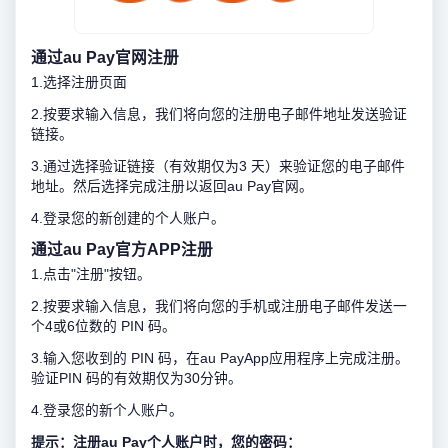
通过au Pay官网注册
1.选择注册页面
2.按要求输入信息，我们将向您的注册电子邮件地址发送验证
链接。
3.通过选择验证链接（有效期仅为3 天）来验证您的电子邮件
地址。然后选择完成注册以返回au Pay官网。
4.登录您的新创建的个人账户。
通过au Pay官方APP注册
1.点击"注册"按钮。
2.按要求输入信息，我们将向您的手机或注册电子邮件发送一
个4或6位数的 PIN 码。
3.输入您收到的 PIN 码，在au PayApp应用程序上完成注册。
验证PIN 码的有效期仅为30分钟。
4.登录您的新个人账户。
提示：注册au Pay个人账户时，您的密码：