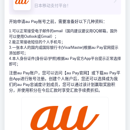
日本移动支付平台！
开始申请au Pay账号之前，需要准备好以下几种资料：
1.可以正常接受电子邮件的email（国内建议建议用QQ邮箱，国外
可以使用Outlook或Gmail）；
2.能正常接收短信的个人手机号；
3.一张本人的国内或国际银行卡(Visa/Master)根据au Pay官网提示
添加即可；
4.本人身份证件(身份证/护照)根据au Pay官方App平台提示正常选择
即可；
注册au Pay账户，您可以访问【au Pay官网】或下载au Pay平
台App进行账号注册。创建个人账户后，您还可以选择成为我
们的au Pay忠诚度计划成员，您可以通过该计划赢取奖励积
分，并使用积分在今后汇款时享受汇款手续费折扣。