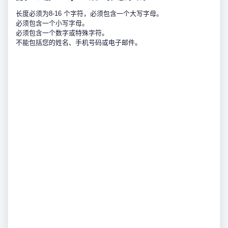
长度必须为8-16 个字符，必须包含一个大写字母。
必须包含一个小写字母。
必须包含一个数字或特殊字符。
不能包括您的姓名、手机号码或电子邮件。