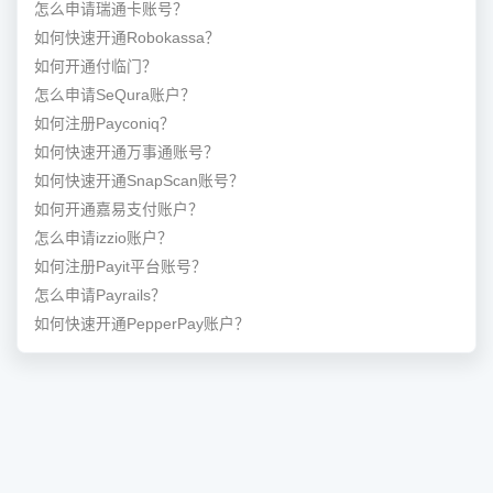
怎么申请瑞通卡账号？
如何快速开通Robokassa？
如何开通付临门？
怎么申请SeQura账户？
如何注册Payconiq？
如何快速开通万事通账号？
如何快速开通SnapScan账号？
如何开通嘉易支付账户？
怎么申请izzio账户？
如何注册Payit平台账号？
怎么申请Payrails？
如何快速开通PepperPay账户？