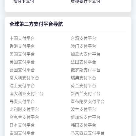
预付卡支付
虚拟银行卡支付
全球第三方支付平台导航
中国支付平台
台湾支付平台
香港支付平台
澳门支付平台
美国支付平台
加拿大支付平台
英国支付平台
法国支付平台
德国支付平台
俄罗斯支付平台
意大利支付平台
瑞典支付平台
瑞士支付平台
荷兰支付平台
澳大利亚支付平台
新西兰支付平台
丹麦支付平台
直布陀罗支付平台
比利时支付平台
波兰支付平台
乌克兰支付平台
新加坡支付平台
日本支付平台
韩国支付平台
泰国支付平台
马来西亚支付平台