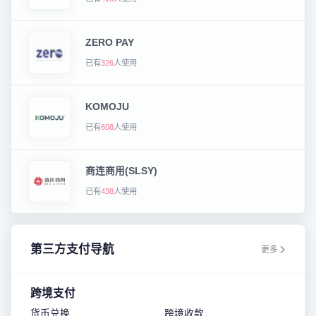
ZERO PAY
已有
326
人使用
KOMOJU
已有
608
人使用
商连商用(SLSY)
已有
438
人使用
第三方支付导航
更多
跨境支付
货币兑换
跨境收款