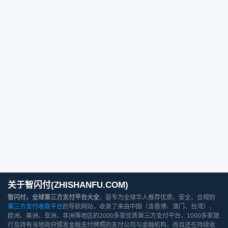
关于智闪付(ZHISHANFU.COM)
智闪付，全球第三方支付平台大全
，是专为全球华人推荐优质、安全、合规的
第三方支付收款平台
的导航网站，收录了来自中国（含香港、澳门、台湾）、
欧洲、美洲、亚洲、非洲等地区的2000多家优质第三方支付平台，1000多家银
行及持有当地政府颁发金融支付牌照的支付公司与金融机构，而且还在持续收