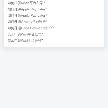
如何注册Modo平台账号？
如何开通Apple Pay Later？
如何开通Apple Pay Later？
如何开通Grepay平台账号？
如何开通Coda Payments账户？
怎么申请Wari平台账号？
怎么申请Wari平台账号？