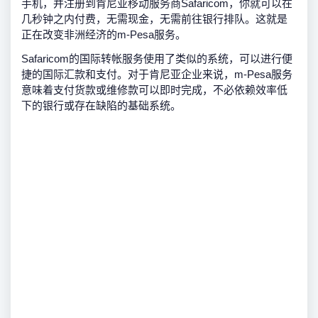
手机，并注册到肯尼亚移动服务商Safaricom，你就可以在
几秒钟之内付费，无需现金，无需前往银行排队。这就是
正在改变非洲经济的m-Pesa服务。
Safaricom的国际转帐服务使用了类似的系统，可以进行便
捷的国际汇款和支付。对于肯尼亚企业来说，m-Pesa服务
意味着支付货款或维修款可以即时完成，不必依赖效率低
下的银行或存在缺陷的基础系统。