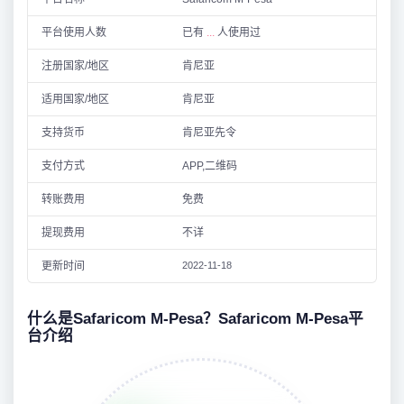
平台使用人数
已有
...
人使用过
注册国家/地区
肯尼亚
适用国家/地区
肯尼亚
支持货币
肯尼亚先令
支付方式
APP,二维码
转账费用
免费
提现费用
不详
更新时间
2022-11-18
什么是Safaricom M-Pesa？Safaricom M-Pesa平
台介绍