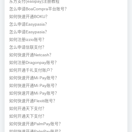
东方支付(easipay)注册教程
怎么申请BoaCompra平台账号？
如何快速开通BOKU？
怎么申请Easypasia？
怎么申请Easypasia？
如何注册izzio账号？
怎么申请信联支付？
如何快速开通Netcash？
如何注册Dragonpay账号？
如何开通千礼支付账户？
如何快速开通Mi Pay账号？
如何快速开通Mi Pay账号？
如何快速开通Mi Pay账号？
如何快速开通Flexiti账号？
如何开通天下支付？
如何开通天下支付？
如何快速开通PalmPay账号？
如何快速开通PalmPay账号？