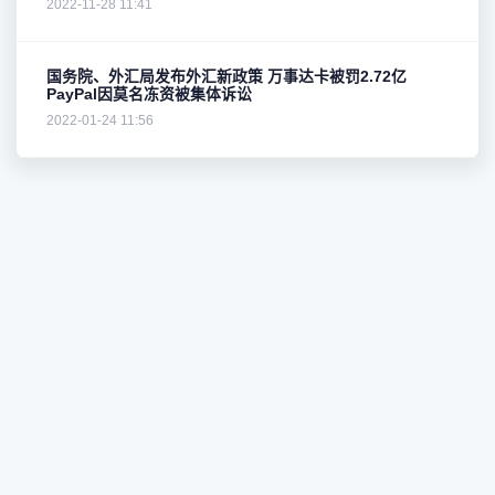
2022-11-28 11:41
国务院、外汇局发布外汇新政策 万事达卡被罚2.72亿
PayPal因莫名冻资被集体诉讼
2022-01-24 11:56