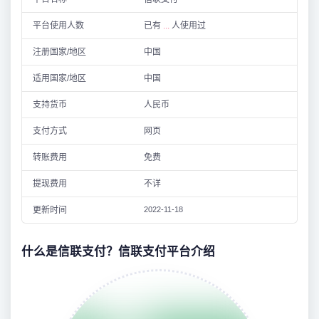
平台使用人数
已有
...
人使用过
注册国家/地区
中国
适用国家/地区
中国
支持货币
人民币
支付方式
网页
转账费用
免费
提现费用
不详
更新时间
2022-11-18
什么是信联支付？信联支付平台介绍