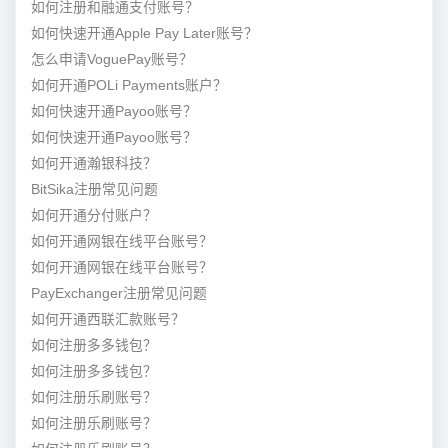
如何注册和融通支付账号？
如何快速开通Apple Pay Later账号？
怎么申请VoguePay账号？
如何开通POLi Payments账户？
如何快速开通Payoo账号？
如何快速开通Payoo账号？
如何开通瀚银科技？
BitSika注册常见问题
如何开通分付账户？
如何开通网银在线平台账号？
如何开通网银在线平台账号？
PayExchanger注册常见问题
如何开通西联汇款账号？
如何注册多多钱包？
如何注册多多钱包？
如何注册乐刷账号？
如何注册乐刷账号？