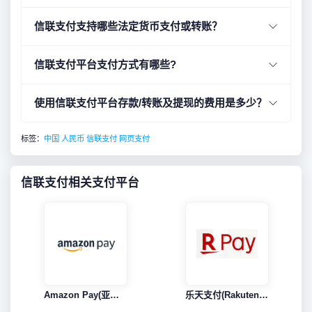
信联支付支持哪些法定货币支付或转账？
信联支付平台支付方式有哪些?
使用信联支付平台存款/转账及提现的费用是多少？
标签：
中国
人民币
信联支付
网页支付
信联支付相关支付平台
Amazon Pay(亚马逊支付)
乐天支付(Rakuten Pay)