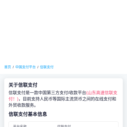
首页
中国支付平台
信联支付
关于信联支付
信联支付是一款中国第三方支付/收款平台
(山东高速信联支
付！)
，目前支持人民币等国际主流货币之间的在线支付和
外贸收款服务。
信联支付基本信息
平台名称
信联支付