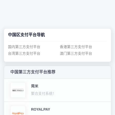
中国区支付平台导航
国内第三方支付平台
香港第三方支付平台
台湾第三方支付平台
澳门第三方支付平台
中国第三方支付平台推荐
简米
聚合支付系统！
ROYALPAY