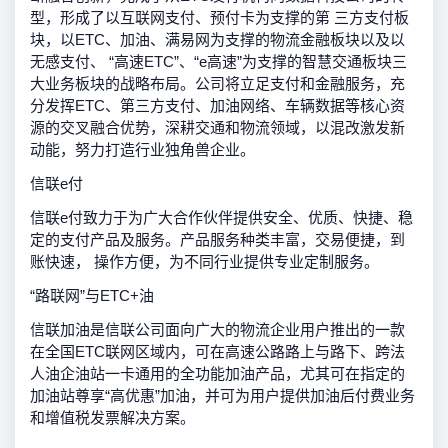
型，形成了以互联网支付、预付卡为支撑的第 三方支付板
块，以ETC、加油、满易网为支撑的物流金融板块以及以
无感支付、 “高速ETC”、“e高速”为支撑的智慧交通板块三
大业务板块的战略布局。公司将立足支付和金融服务，充
分发挥ETC、第三方支付、加油网络、车辆数据等核心资
源的交叉融合优势，深耕交通和物流领域，以混改激发新
动能，努力打造行业独角兽企业。
信联e付
信联e付致力于为广大合作伙伴提供安全、优质、快捷、稳
定的支付产品及服务。产品服务种类丰富，交易便捷，到
账快速， 操作方便，为不同行业提供专业定制服务。
“路联网”与ETC+油
信联加油是信联公司面向广大的物流企业用户推出的一款
在全国ETC联网区域内，可在高速公路路上与路下、跨法
人油企油站一卡通用的全功能加油产品，尤其可在指定的
加油站尊享“高优惠”加油，并可为用户提供加油后付费业务
和增值税发票解决方案。