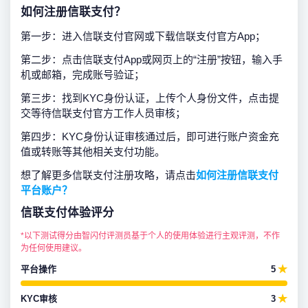
如何注册信联支付？
第一步：进入信联支付官网或下载信联支付官方App；
第二步：点击信联支付App或网页上的“注册”按钮，输入手
机或邮箱，完成账号验证；
第三步：找到KYC身份认证，上传个人身份文件，点击提
交等待信联支付官方工作人员审核；
第四步：KYC身份认证审核通过后，即可进行账户资金充
值或转账等其他相关支付功能。
想了解更多信联支付注册攻略，请点击
如何注册信联支付
平台账户？
信联支付体验评分
*以下测试得分由智闪付评测员基于个人的使用体验进行主观评测，不作
为任何使用建议。
平台操作
5
★
KYC审核
3
★