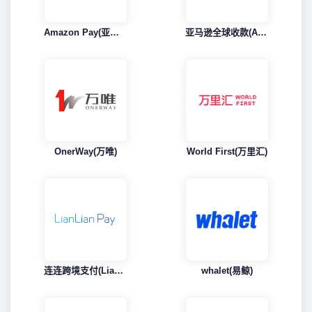
Amazon Pay(亚马逊支付)
亚马逊全球收款(Amazon Currency Converter)
OnerWay(万唯)
World First(万里汇)
连连跨境支付(Lianlian Pay)
whalet(易鲸)