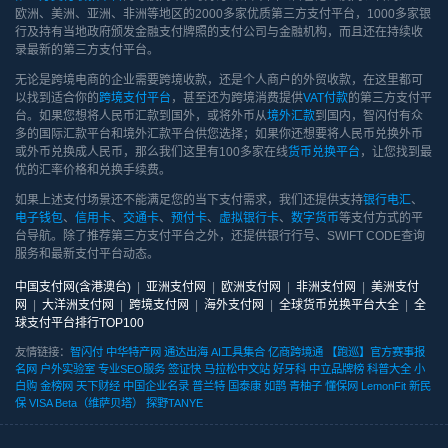
欧洲、美洲、亚洲、非洲等地区的2000多家优质第三方支付平台，1000多家银
行及持有当地政府颁发金融支付牌照的支付公司与金融机构，而且还在持续收
录最新的第三方支付平台。
无论是跨境电商的企业需要跨境收款，还是个人商户的外贸收款，在这里都可
以找到适合你的
跨境支付平台
，甚至还为跨境消费提供
VAT付款
的第三方支付平
台。如果您想将人民币汇款到国外，或将外币从
境外汇款
到国内，智闪付有众
多的国际汇款平台和境外汇款平台供您选择；如果你还想要将人民币兑换外币
或外币兑换成人民币，那么我们这里有100多家在线
货币兑换平台
，让您找到最
优的汇率价格和兑换手续费。
如果上述支付场景还不能满足您的当下支付需求，我们还提供支持
银行电汇
、
电子钱包
、
信用卡
、
交通卡
、
预付卡
、
虚拟银行卡
、
数字货币
等支付方式的平
台导航。除了推荐第三方支付平台之外，还提供银行行号、SWIFT CODE查询
服务和最新支付平台动态。
中国支付网(含港澳台)
|
亚洲支付网
|
欧洲支付网
|
非洲支付网
|
美洲支付
网
|
大洋洲支付网
|
跨境支付网
|
海外支付网
|
全球货币兑换平台大全
|
全
球支付平台排行TOP100
友情链接：
智闪付
中华特产网
通达出海
AI工具集合
亿商跨境通
【跑巡】官方赛事报
名网
户外实验室
专业SEO服务
签证快
马拉松中文站
好牙科
中立品牌榜
科普大全
小
白购
金榜网
天下财经
中国企业名录
普兰特
国泰康
如鹊
青柚子
懂保网
LemonFit
新民
保
VISA Beta（维萨贝塔）
探野TANYE