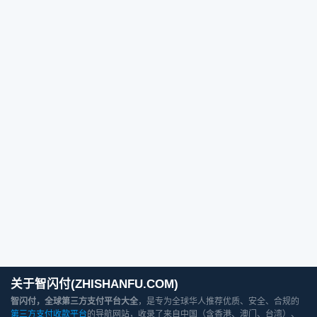
关于智闪付(ZHISHANFU.COM)
智闪付，全球第三方支付平台大全
，是专为全球华人推荐优质、安全、合规的
第三方支付收款平台
的导航网站，收录了来自中国（含香港、澳门、台湾）、