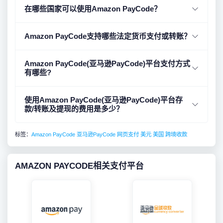
在哪些国家可以使用Amazon PayCode？
Amazon PayCode支持哪些法定货币支付或转账？
Amazon PayCode(亚马逊PayCode)平台支付方式
有哪些?
使用Amazon PayCode(亚马逊PayCode)平台存
款/转账及提现的费用是多少？
标签：
Amazon PayCode
亚马逊PayCode
网页支付
美元
美国
跨境收款
AMAZON PAYCODE相关支付平台