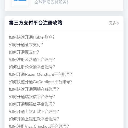
全球跨境支付服务！
第三方支付平台注册攻略
更多
如何快速开通Hubtel账户？
如何开通爱农支付？
如何开通翼支付？
如何注册公众通平台账号？
如何注册公众通平台账号？
如何开通Razer Merchant平台账号？
如何快速开通GoCardless平台账号？
如何快速开通网银在线账号？
如何开通瑞银信平台账号？
如何开通瑞银信平台账号？
如何开通上银汇款平台账号？
如何开通上银汇款平台账号？
如何注册Visa Checkout平台账号？