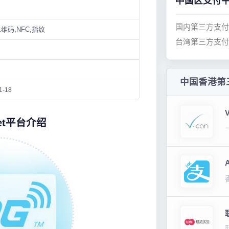
中国区支付
国内第三方支付
二维码,NFC,指纹
台湾第三方支付
中国香港第
1-18
let平台介绍