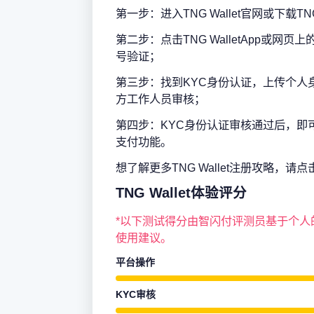
第一步：进入TNG Wallet官网或下载TNG 
第二步：点击TNG WalletApp或网
号验证；
第三步：找到KYC身份认证，上传个人身份
方工作人员审核；
第四步：KYC身份认证审核通过后，即
支付功能。
想了解更多TNG Wallet注册攻略，请点
TNG Wallet体验评分
*以下测试得分由智闪付评测员基于个人
使用建议。
平台操作
KYC审核