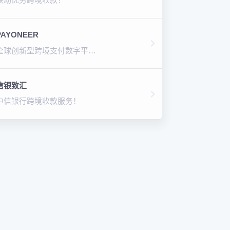
PAYONEER
全球创新型跨境支付数字平台！
信银致汇
中信银行跨境收款服务！