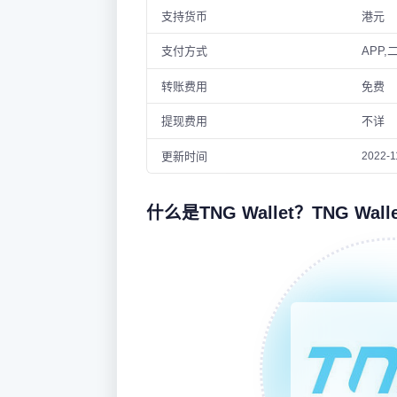
支持货币
港元
支付方式
APP,
转账费用
免费
提现费用
不详
更新时间
2022-1
什么是TNG Wallet？TNG Wal