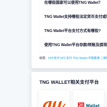
在哪些国家可以使用TNG Wallet？
TNG Wallet支持哪些法定货币支付
TNG Wallet平台支付方式有哪些?
使用TNG Wallet平台存款/转账及
标签：
APP支付
NFC支付
TNG Wallet
中国香港
二维
TNG WALLET相关支付平台