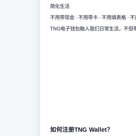
简化生活
不用带现金
· 不用带卡
· 不用填表格
· 
TNG电子钱包融入我们日常生活，不但
如何注册TNG Wallet？