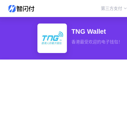
第三方支付
TNG Wallet
香港最受欢迎的电子钱包！