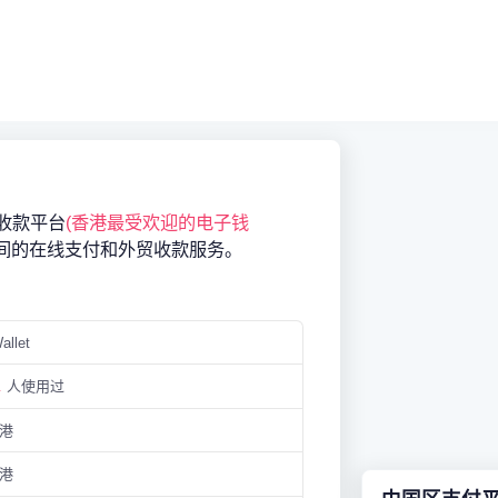
/收款平台
(香港最受欢迎的电子钱
间的在线支付和外贸收款服务。
llet
.
人使用过
港
港