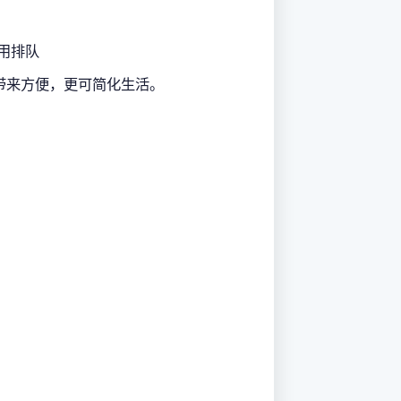
不用排队
带来方便，更可简化生活。